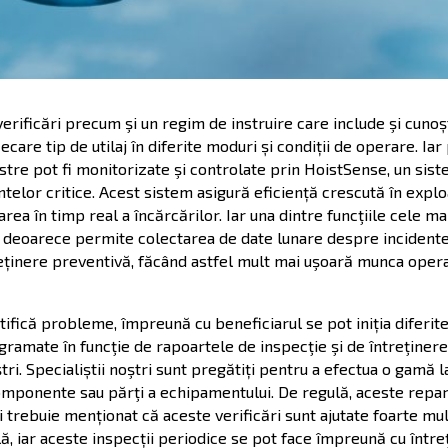
rificări precum şi un regim de instruire care include şi cunoșt
iecare tip de utilaj în diferite moduri și condiții de operare. I
re pot fi monitorizate şi controlate prin HoistSense, un sist
identelor critice. Acest sistem asigură eficiență crescută în exp
area în timp real a încărcărilor. Iar una dintre funcţiile cele 
 deoarece permite colectarea de date lunare despre incidentel
ținere preventivă, făcând astfel mult mai uşoară munca operato
tifică probleme, împreună cu beneficiarul se pot iniția diferit
ogramate în funcţie de rapoartele de inspecţie şi de întreţine
ri. Specialiștii noştri sunt pregătiți pentru a efectua o gamă l
componente sau părţi a echipamentului. De regulă, aceste repara
i trebuie menționat că aceste verificări sunt ajutate foarte mu
ă, iar aceste inspecții periodice se pot face împreună cu între