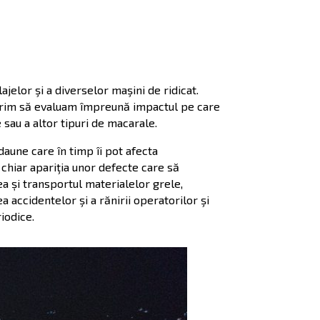
jelor şi a diverselor maşini de ridicat.
dorim să evaluam împreună impactul pe care
 sau a altor tipuri de macarale.
daune care în timp îi pot afecta
 chiar apariţia unor defecte care să
ea și transportul materialelor grele,
 accidentelor şi a rănirii operatorilor şi
iodice.