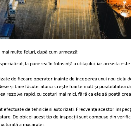
 de mai multe feluri, după cum urmează:
specializat, la punerea în folosință a utilajului, iar aceasta est
izate de fiecare operator înainte de începerea unui nou ciclu de
 dese și bine făcute, atunci crește foarte mult și posibilitatea
ea rezolva rapid, cu costuri mai mici, fără ca ele să poată crea
nt efectuate de tehnicieni autorizați. Frecvența acestor inspecți
tare. De obicei acest tip de inspecții sunt compuse din verificăr
ucturală a macaralei.