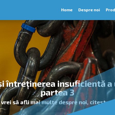
Home
Despre noi
Prod
i întreținerea insuficientă a 
partea 3
vrei să afli mai multe despre noi, citește 