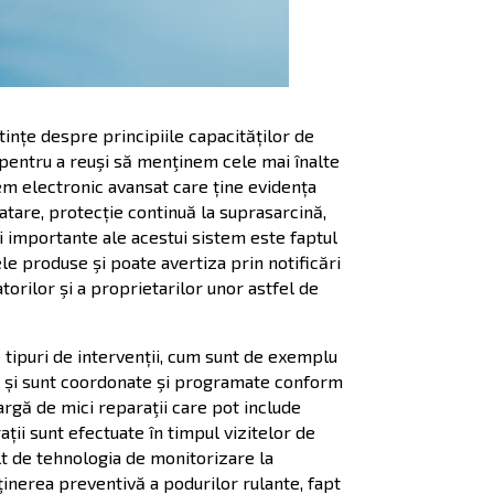
ințe despre principiile capacităților de
ar pentru a reuşi să menţinem cele mai înalte
em electronic avansat care ține evidența
loatare, protecție continuă la suprasarcină,
mai importante ale acestui sistem este faptul
e produse şi poate avertiza prin notificări
rilor şi a proprietarilor unor astfel de
e tipuri de intervenții, cum sunt de exemplu
re și sunt coordonate şi programate conform
argă de mici reparaţii care pot include
ții sunt efectuate în timpul vizitelor de
lt de tehnologia de monitorizare la
ţinerea preventivă a podurilor rulante, fapt