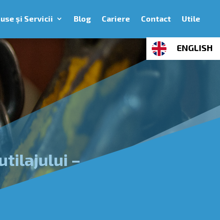
use și Servicii
Blog
Cariere
Contact
Utile
ENGLISH
utilajului –
pagina