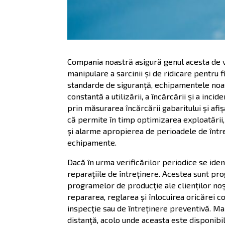
Compania noastră asigură genul acesta de ve
manipulare a sarcinii și de ridicare pentru f
standarde de siguranţă, echipamentele noast
constantă a utilizării, a încărcării și a inc
prin măsurarea încărcării gabaritului şi afiș
că permite în timp optimizarea exploatării,
şi alarme apropierea de perioadele de între
echipamente.
Dacă în urma verificărilor periodice se iden
reparaţiile de întreținere. Acestea sunt pr
programelor de producţie ale clienților noșt
repararea, reglarea şi înlocuirea oricărei 
inspecţie sau de întreţinere preventivă. Ma
distanţă, acolo unde aceasta este disponibil