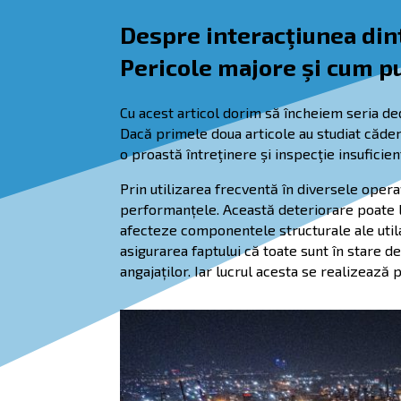
Despre interacţiunea dint
Pericole majore şi cum p
Cu acest articol dorim să încheiem seria ded
Dacă primele doua articole au studiat căde
o proastă întreţinere şi inspecţie insuficie
Prin utilizarea frecventă în diversele opera
performanțele. Această deteriorare poate lu
afecteze componentele structurale ale utilaj
asigurarea faptului că toate sunt în stare 
angajaților. Iar lucrul acesta se realizează