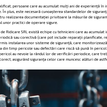
lificat, persoane care au acumulat mulți ani de experiență în i
e. În plus, este necesară cunoașterea standardelor de siguranț
ru realizarea documentației privitoare la măsurile de siguran
ul unor practici de operare sigure.
de Ridicare SRL există echipe cu tehnicieni care au acumulat i
eriodică sau corectivă (care pot include reparaţii planificate, re
 permis instalarea unor sisteme de siguranţă, care monitorizeaz
a din timp pericole sau defectări care riscă să pună în pericol
ericol au nevoie la rândul lor de verificări periodice, care treb
corect, asigurând siguranţa celor care muncesc alături de astfe