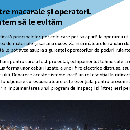
re macarale şi operatori.
utem să le evităm
icată principalelor pericole care pot sa apară la operarea utila
rea de materiale şi sarcina excesivă, în următoarele rânduri 
ntă le pot avea asupra siguranţei operatorilor de poduri rulante
țiuni pentru care a fost proiectat, echipamentul tehnic suferă 
a forma unor cabluri uzate, a unor fire electrice distruse, sau
ului. Deoarece aceste sisteme joacă un rol esențial în ridicar
de funcționare corespunzătoare este esențială pentru prevenirea
 prin implementarea unui program de inspecții şi întreţineri per